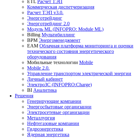
ETL
Расчет ТЭП
Коммерческая диспетчеризация
Расчет ТЭП v3.0.
Энерготрейдинг
Энерготрейдинг 2.0
Модуль ML (INFOPRO: Module ML)
Billing
Мультибиллинг
BPM
Энергоменеджмент
EAM
Облачная платформа мониторинга и оценки
технического состояния энергетического
оборудования
Мобильные технологии
Mobile
Mobile 2.0.
Управление транспортом электрической энергии
Личный кабинет
ЭлектроЗС (INFOPRO:Charge)
BI
Аналитика
Решения
Генерирующие компании
Энергосбытовые организации
Электросетевые организации
Металлургия
Нефтегазовые компании
Гидроэнергетика
Ядерная энергетика