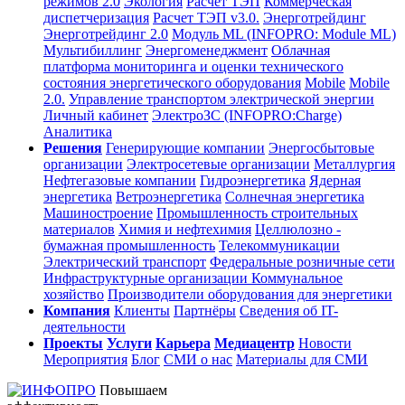
режимов 2.0
Экология
Расчет ТЭП
Коммерческая
диспетчеризация
Расчет ТЭП v3.0.
Энерготрейдинг
Энерготрейдинг 2.0
Модуль ML (INFOPRO: Module ML)
Мультибиллинг
Энергоменеджмент
Облачная
платформа мониторинга и оценки технического
состояния энергетического оборудования
Mobile
Mobile
2.0.
Управление транспортом электрической энергии
Личный кабинет
ЭлектроЗС (INFOPRO:Charge)
Аналитика
Решения
Генерирующие компании
Энергосбытовые
организации
Электросетевые организации
Металлургия
Нефтегазовые компании
Гидроэнергетика
Ядерная
энергетика
Ветроэнергетика
Солнечная энергетика
Машиностроение
Промышленность строительных
материалов
Химия и нефтехимия
Целлюлозно -
бумажная промышленность
Телекоммуникации
Электрический транспорт
Федеральные розничные сети
Инфраструктурные организации
Коммунальное
хозяйство
Производители оборудования для энергетики
Компания
Клиенты
Партнёры
Сведения об IT-
деятельности
Проекты
Услуги
Карьера
Медиацентр
Новости
Мероприятия
Блог
СМИ о нас
Материалы для СМИ
Повышаем