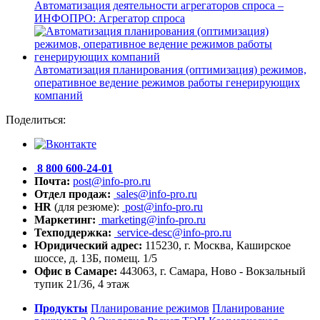
Автоматизация деятельности агрегаторов спроса –
ИНФОПРО: Агрегатор спроса
Автоматизация планирования (оптимизация) режимов,
оперативное ведение режимов работы генерирующих
компаний
Поделиться:
8 800 600-24-01
Почта:
post@info-pro.ru
Отдел продаж:
sales@info-pro.ru
HR
(для резюме):
post@info-pro.ru
Маркетинг:
marketing@info-pro.ru
Техподдержка:
service-desc@info-pro.ru
Юридический адрес:
115230, г. Москва, Каширское
шоссе, д. 13Б, помещ. 1/5
Офис в Самаре:
443063, г. Самара, Ново - Вокзальный
тупик 21/36, 4 этаж
Продукты
Планирование режимов
Планирование