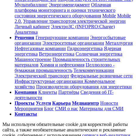
Мультибиллинг
Энергоменеджмент
Облачная
платформа мониторинга и оценки технического
состояния энергетического оборудования
Mobile
Mobile
2.0.
Управление транспортом электрической энергии
Личный кабинет
ЭлектроЗС (INFOPRO:Charge)
Аналитика
Решения
Генерирующие компании
Энергосбытовые
организации
Электросетевые организации
Металлургия
Нефтегазовые компании
Гидроэнергетика
Ядерная
энергетика
Ветроэнергетика
Солнечная энергетика
Машиностроение
Промышленность строительных
материалов
Химия и нефтехимия
Целлюлозно -
бумажная промышленность
Телекоммуникации
Электрический транспорт
Федеральные розничные сети
Инфраструктурные организации
Коммунальное
хозяйство
Производители оборудования для энергетики
Компания
Клиенты
Партнёры
Сведения об IT-
деятельности
Проекты
Услуги
Карьера
Медиацентр
Новости
Мероприятия
Блог
СМИ о нас
Материалы для СМИ
Контакты
Мы используем обязательные cookie для корректной работы
сайта, а также необязательные аналитические и рекламные
cookie, собираемые с использованием
сервиса веб-аналитики