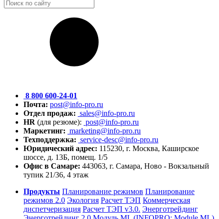
8 800 600-24-01
Почта:
post@info-pro.ru
Отдел продаж:
sales@info-pro.ru
HR
(для резюме):
post@info-pro.ru
Маркетинг:
marketing@info-pro.ru
Техподдержка:
service-desc@info-pro.ru
Юридический адрес:
115230, г. Москва, Каширское
шоссе, д. 13Б, помещ. 1/5
Офис в Самаре:
443063, г. Самара, Ново - Вокзальный
тупик 21/36, 4 этаж
Продукты
Планирование режимов
Планирование
режимов 2.0
Экология
Расчет ТЭП
Коммерческая
диспетчеризация
Расчет ТЭП v3.0.
Энерготрейдинг
Энерготрейдинг 2.0
Модуль ML (INFOPRO: Module ML)