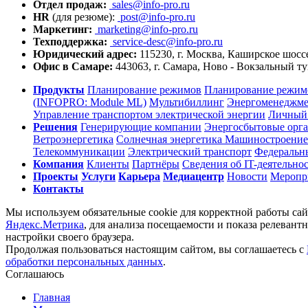
Отдел продаж:
sales@info-pro.ru
HR
(для резюме):
post@info-pro.ru
Маркетинг:
marketing@info-pro.ru
Техподдержка:
service-desc@info-pro.ru
Юридический адрес:
115230, г. Москва, Каширское шоссе
Офис в Самаре:
443063, г. Самара, Ново - Вокзальный ту
Продукты
Планирование режимов
Планирование режимо
(INFOPRO: Module ML)
Мультибиллинг
Энергоменеджм
Управление транспортом электрической энергии
Личный 
Решения
Генерирующие компании
Энергосбытовые орг
Ветроэнергетика
Солнечная энергетика
Машиностроение
Телекоммуникации
Электрический транспорт
Федеральн
Компания
Клиенты
Партнёры
Сведения об IT-деятельно
Проекты
Услуги
Карьера
Медиацентр
Новости
Меропр
Контакты
Мы используем обязательные cookie для корректной работы сай
Яндекс.Метрика
, для анализа посещаемости и показа релеван
настройки своего браузера.
Продолжая пользоваться настоящим сайтом, вы соглашаетесь с
обработки персональных данных
.
Соглашаюсь
Главная