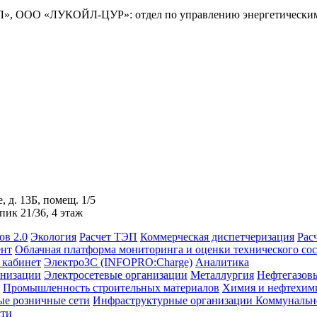
», ООО «ЛУКОЙЛ-ЦУР»: отдел по управлению энергетическими
, д. 13Б, помещ. 1/5
пик 21/36, 4 этаж
в 2.0
Экология
Расчет ТЭП
Коммерческая диспетчеризация
Рас
ент
Облачная платформа мониторинга и оценки технического сос
кабинет
ЭлектроЗС (INFOPRO:Charge)
Аналитика
анизации
Электросетевые организации
Металлургия
Нефтегазов
Промышленность строительных материалов
Химия и нефтехим
ые розничные сети
Инфраструктурные организации
Коммунально
сти