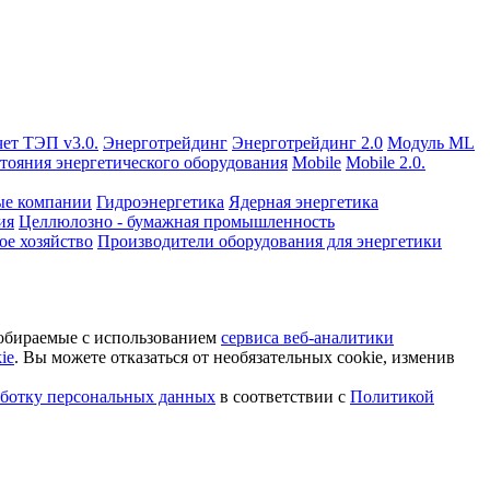
чет ТЭП v3.0.
Энерготрейдинг
Энерготрейдинг 2.0
Модуль ML
тояния энергетического оборудования
Mobile
Mobile 2.0.
ые компании
Гидроэнергетика
Ядерная энергетика
ия
Целлюлозно - бумажная промышленность
е хозяйство
Производители оборудования для энергетики
 собираемые с использованием
сервиса веб-аналитики
ie
. Вы можете отказаться от необязательных cookie, изменив
аботку персональных данных
в соответствии с
Политикой