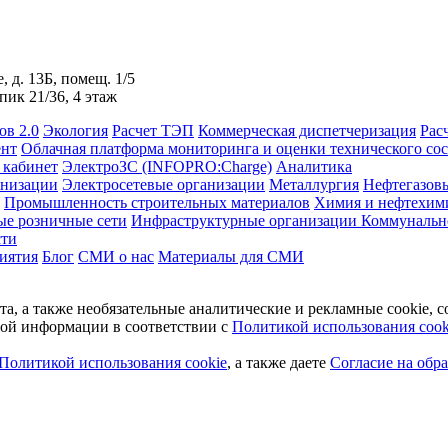
, д. 13Б, помещ. 1/5
пик 21/36, 4 этаж
в 2.0
Экология
Расчет ТЭП
Коммерческая диспетчеризация
Рас
ент
Облачная платформа мониторинга и оценки технического сос
кабинет
ЭлектроЗС (INFOPRO:Charge)
Аналитика
анизации
Электросетевые организации
Металлургия
Нефтегазов
Промышленность строительных материалов
Химия и нефтехим
ые розничные сети
Инфраструктурные организации
Коммунально
сти
иятия
Блог
СМИ о нас
Материалы для СМИ
та, а также необязательные аналитические и рекламные cookie,
тной информации в соответствии с
Политикой использования cook
Политикой использования cookie
, а также даете
Cогласие на обр