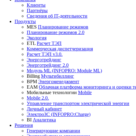
Клиенты
Партнёры
Сведения об IT-деятельности
Продукты
MES
Планирование режимов
Планирование режимов 2.0
Экология
ETL
Расчет ТЭП
Коммерческая диспетчеризация
Расчет ТЭП v3.0.
Энерготрейдинг
Энерготрейдинг 2.0
Модуль ML (INFOPRO: Module ML)
Billing
Мультибиллинг
BPM
Энергоменеджмент
EAM
Облачная платформа мониторинга и оценки те
Мобильные технологии
Mobile
Mobile 2.0.
Управление транспортом электрической энергии
Личный кабинет
ЭлектроЗС (INFOPRO:Charge)
BI
Аналитика
Решения
Генерирующие компании