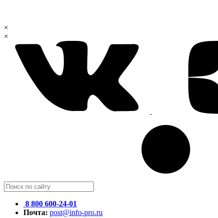
×
×
8 800 600-24-01
Почта:
post@info-pro.ru