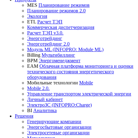
MES
Планирование режимов
Планирование режимов 2.0
Экология
ETL
Расчет ТЭП
Коммерческая диспетчеризация
Расчет ТЭП v3.0.
Энерготрейдинг
Энерготрейдинг 2.0
Модуль ML (INFOPRO: Module ML)
Billing
Мультибиллинг
BPM
Энергоменеджмент
EAM
Облачная платформа мониторинга и оценки
технического состояния энергетического
оборудования
Мобильные технологии
Mobile
Mobile 2.0.
Управление транспортом электрической энергии
Личный кабинет
ЭлектроЗС (INFOPRO:Charge)
BI
Аналитика
Решения
Генерирующие компании
Энергосбытовые организации
Электросетевые организации