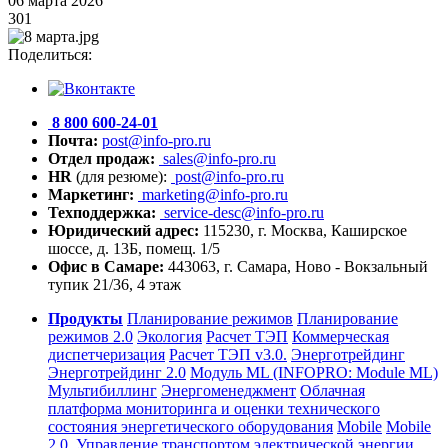
06 марта 2026
301
Поделиться:
8 800 600-24-01
Почта:
post@info-pro.ru
Отдел продаж:
sales@info-pro.ru
HR
(для резюме):
post@info-pro.ru
Маркетинг:
marketing@info-pro.ru
Техподдержка:
service-desc@info-pro.ru
Юридический адрес:
115230, г. Москва, Каширское
шоссе, д. 13Б, помещ. 1/5
Офис в Самаре:
443063, г. Самара, Ново - Вокзальный
тупик 21/36, 4 этаж
Продукты
Планирование режимов
Планирование
режимов 2.0
Экология
Расчет ТЭП
Коммерческая
диспетчеризация
Расчет ТЭП v3.0.
Энерготрейдинг
Энерготрейдинг 2.0
Модуль ML (INFOPRO: Module ML)
Мультибиллинг
Энергоменеджмент
Облачная
платформа мониторинга и оценки технического
состояния энергетического оборудования
Mobile
Mobile
2.0.
Управление транспортом электрической энергии