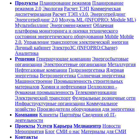
Продукты
Планирование режимов
Планирование
режимов 2.0
Экология
Расчет ТЭП
Коммерческая
диспетчеризация
Расчет ТЭП v3.0.
Энерготрейдинг
Энерготрейдинг 2.0
Модуль ML (INFOPRO: Module ML)
Мультибиллинг
Энергоменеджмент
Облачная
платформа мониторинга и оценки технического
состояния энергетического оборудования
Mobile
Mobile
2.0.
Управление транспортом электрической энергии
Личный кабинет
ЭлектроЗС (INFOPRO:Charge)
Аналитика
Решения
Генерирующие компании
Энергосбытовые
организации
Электросетевые организации
Металлургия
Нефтегазовые компании
Гидроэнергетика
Ядерная
энергетика
Ветроэнергетика
Солнечная энергетика
Машиностроение
Промышленность строительных
материалов
Химия и нефтехимия
Целлюлозно -
бумажная промышленность
Телекоммуникации
Электрический транспорт
Федеральные розничные сети
Инфраструктурные организации
Коммунальное
хозяйство
Производители оборудования для энергетики
Компания
Клиенты
Партнёры
Сведения об IT-
деятельности
Проекты
Услуги
Карьера
Медиацентр
Новости
Мероприятия
Блог
СМИ о нас
Материалы для СМИ
Контакты