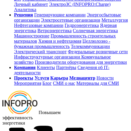
Личный кабинет
ЭлектроЗС (INFOPRO:Charge)
Аналитика
Решения
Генерирующие компании
Энергосбытовые
организации
Электросетевые организации
Металлургия
Нефтегазовые компании
Гидроэнергетика
Ядерная
энергетика
Ветроэнергетика
Солнечная энергетика
Машиностроение
Промышленность строительных
материалов
Химия и нефтехимия
Целлюлозно -
бумажная промышленность
Телекоммуникации
Электрический транспорт
Федеральные розничные сети
Инфраструктурные организации
Коммунальное
хозяйство
Производители оборудования для энергетики
Компания
Клиенты
Партнёры
Сведения об IT-
деятельности
Проекты
Услуги
Карьера
Медиацентр
Новости
Мероприятия
Блог
СМИ о нас
Материалы для СМИ
Повышаем
эффективность
энергетики