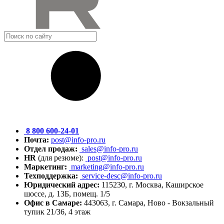
8 800 600-24-01
Почта:
post@info-pro.ru
Отдел продаж:
sales@info-pro.ru
HR
(для резюме):
post@info-pro.ru
Маркетинг:
marketing@info-pro.ru
Техподдержка:
service-desc@info-pro.ru
Юридический адрес:
115230, г. Москва, Каширское
шоссе, д. 13Б, помещ. 1/5
Офис в Самаре:
443063, г. Самара, Ново - Вокзальный
тупик 21/36, 4 этаж